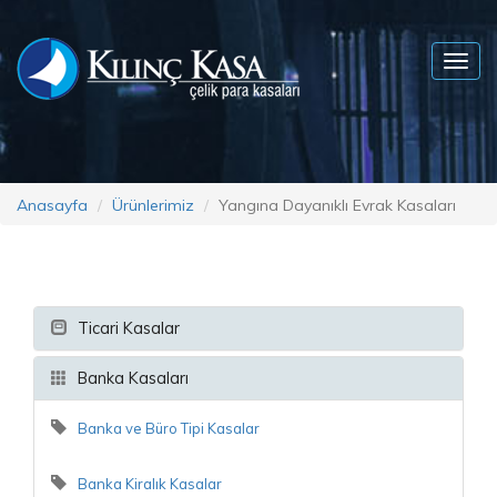
Toggl
navig
Anasayfa
Ürünlerimiz
Yangına Dayanıklı Evrak Kasaları
Ticari Kasalar
Banka Kasaları
Banka ve Büro Tipi Kasalar
Banka Kiralık Kasalar