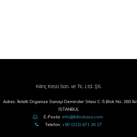
Kılınç Kasa San. ve Tic. Ltd. Şti.
Adres: İkitelli Organize Sanayi Demirciler Sitesi C-5 Blok No: 260 İkite
İSTANBUL
E-Posta:
info@kilinckasa.com
Telefon:
+90 (212) 671 26 27