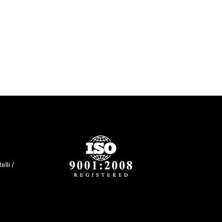
lli /