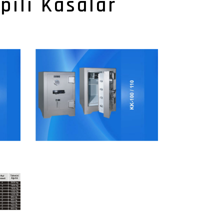
pılı Kasalar
Kılınç Kasa
alar
Süper Model Tek Kapılı Kasalar