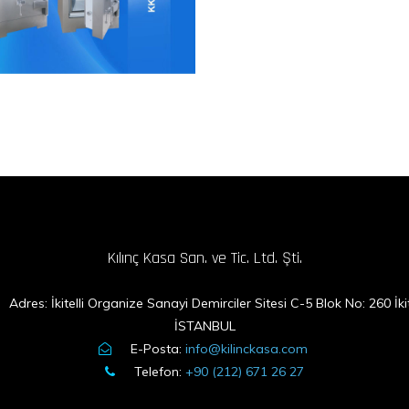
Kılınç Kasa
üper Model Tek Kapılı Kasalar
Kılınç Kasa San. ve Tic. Ltd. Şti.
Adres: İkitelli Organize Sanayi Demirciler Sitesi C-5 Blok No: 260 İkite
İSTANBUL
E-Posta:
info@kilinckasa.com
Telefon:
+90 (212) 671 26 27