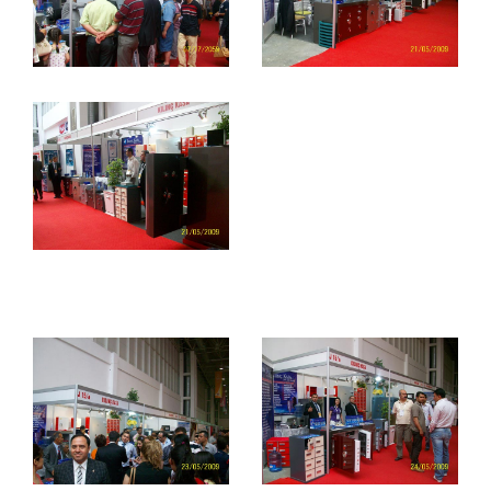
Kılınç Kasa
Kılınç Kasa
Galeri
Galeri
Kılınç Kasa
Galeri